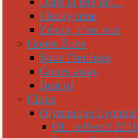
Dans la tête de…
Flecky time
Zénon, c’est non
Gones Zone
Sous l’horloge
Gones away
Best of
Clubs
Olympique Lyonnai
OL : effectif 201