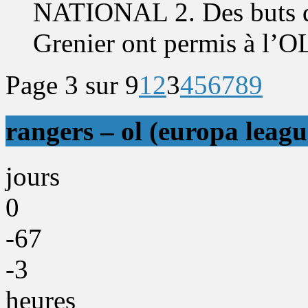
NATIONAL 2. Des buts d
Grenier ont permis à l’OL
Page 3 sur 9
1
2
3
4
5
6
7
8
9
rangers – ol (europa leagu
jours
0
-67
-3
heures