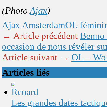
(Photo
Ajax
)
Ajax Amsterdam
OL fémini
← Article précédent
Benno 
occasion de nous révéler su
Article suivant →
OL – Wolf
Articles liés
Les grandes dates tactique