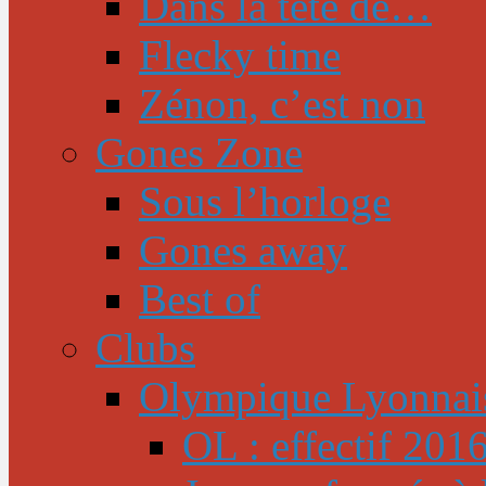
Dans la tête de…
Flecky time
Zénon, c’est non
Gones Zone
Sous l’horloge
Gones away
Best of
Clubs
Olympique Lyonnai
OL : effectif 201