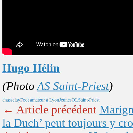
Hugo Hélin
(Photo
AS Saint-Priest
)
chasselay
Foot amateur à Lyon
Jeunes
OL
Saint-Priest
← Article précédent
Marign
la Duch’ peut toujours y cro