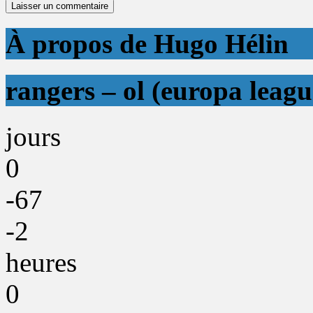
À propos de Hugo Hélin
rangers – ol (europa leagu
jours
0
-67
-2
heures
0