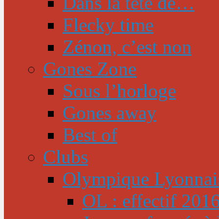
Dans la tête de…
Flecky time
Zénon, c’est non
Gones Zone
Sous l’horloge
Gones away
Best of
Clubs
Olympique Lyonnai
OL : effectif 201