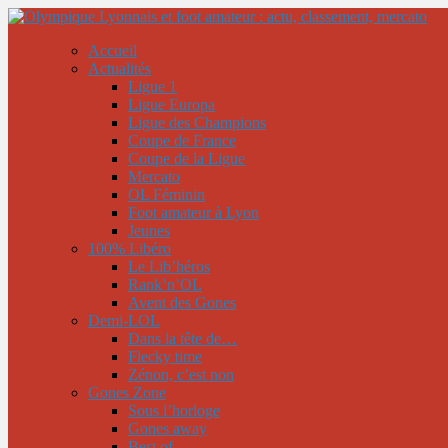
Accueil
Actualités
Ligue 1
Ligue Europa
Ligue des Champions
Coupe de France
Coupe de la Ligue
Mercato
OL Féminin
Foot amateur à Lyon
Jeunes
100% Libéro
Le Lib’héros
Rank’n’OL
Avent des Gones
Demi-LOL
Dans la tête de…
Flecky time
Zénon, c’est non
Gones Zone
Sous l’horloge
Gones away
Best of