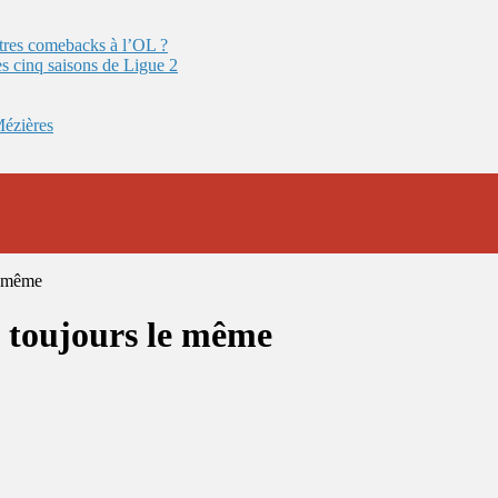
autres comebacks à l’OL ?
es cinq saisons de Ligue 2
Mézières
e même
 toujours le même