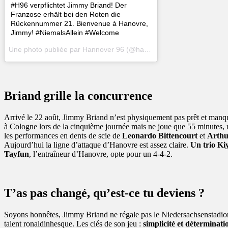
#H96 verpflichtet Jimmy Briand! Der
Franzose erhält bei den Roten die
Rückennummer 21. Bienvenue à Hanovre,
Jimmy! #NiemalsAllein #Welcome
Une photo publiée par Hannover 96 (@hannover96) le
22 Août 201
Briand grille la concurrence
Arrivé le 22 août, Jimmy Briand n’est physiquement pas prêt et manque l
à Cologne lors de la cinquième journée mais ne joue que 55 minutes, 
les performances en dents de scie de
Leonardo Bittencourt
et
Arthu
Aujourd’hui la ligne d’attaque d’Hanovre est assez claire.
Un trio Ki
Tayfun
, l’entraîneur d’Hanovre, opte pour un 4-4-2.
T’as pas changé, qu’est-ce tu deviens ?
Soyons honnêtes, Jimmy Briand ne régale pas le Niedersachsenstadion 
talent ronaldinhesque. Les clés de son jeu :
simplicité et déterminati