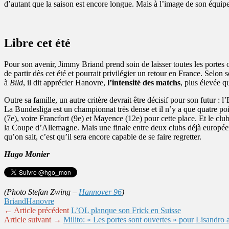
d’autant que la saison est encore longue. Mais à l’image de son équip
Libre cet été
Pour son avenir, Jimmy Briand prend soin de laisser toutes les portes o
de partir dès cet été et pourrait privilégier un retour en France. Selon 
à
Bild
, il dit apprécier Hanovre,
l’intensité des matchs
, plus élevée q
Outre sa famille, un autre critère devrait être décisif pour son futur : 
La Bundesliga est un championnat très dense et il n’y a que quatre po
(7e), voire Francfort (9e) et Mayence (12e) pour cette place. Et le c
la Coupe d’Allemagne. Mais une finale entre deux clubs déjà européens
qu’on sait, c’est qu’il sera encore capable de se faire regretter.
Hugo Monier
(Photo Stefan Zwing –
Hannover 96
)
Briand
Hanovre
← Article précédent
L’OL planque son Frick en Suisse
Article suivant →
Milito: « Les portes sont ouvertes » pour Lisandro