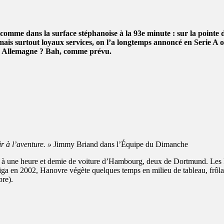
omme dans la surface stéphanoise à la 93e minute : sur la pointe de
mais surtout loyaux services, on l’a longtemps annoncé en Serie A 
en Allemagne ? Bah, comme prévu.
r à l’aventure. »
Jimmy Briand dans l’Équipe du Dimanche
é à une heure et demie de voiture d’Hambourg, deux de Dortmund. Les 
iga en 2002, Hanovre végète quelques temps en milieu de tableau, frôl
bre).