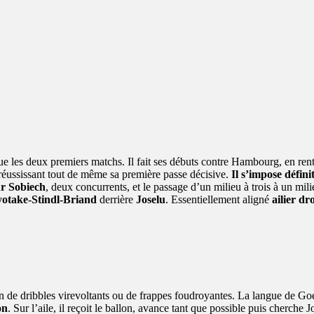
4 à 6h46 PDT
es deux premiers matchs. Il fait ses débuts contre Hambourg, en rentrant
réussissant tout de même sa première passe décisive.
Il s’impose défin
r Sobiech
, deux concurrents, et le passage d’un milieu à trois à un mil
yotake-Stindl-Briand
derrière
Joselu
. Essentiellement aligné
ailier dro
de dribbles virevoltants ou de frappes foudroyantes. La langue de Goe
on
. Sur l’aile, il reçoit le ballon, avance tant que possible puis cherche 