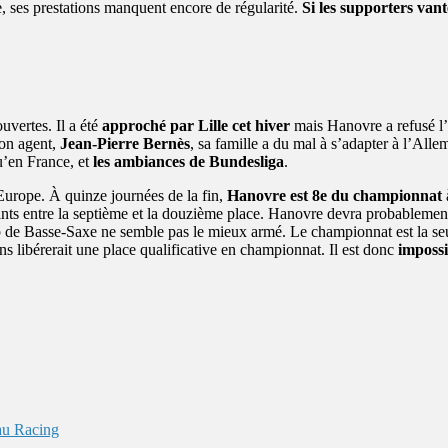
e, ses prestations manquent encore de régularité.
Si les supporters vante
uvertes. Il a été
approché par Lille cet hiver
mais Hanovre a refusé l’
son agent,
Jean-Pierre Bernès
, sa famille a du mal à s’adapter à l’Al
u’en France, et
les ambiances de Bundesliga
.
l’Europe. À quinze journées de la fin,
Hanovre est 8e du championnat
ints entre la septième et la douzième place. Hanovre devra probablemen
lub de Basse-Saxe ne semble pas le mieux armé. Le championnat est la se
 libérerait une place qualificative en championnat. Il est donc
impossi
 au Racing