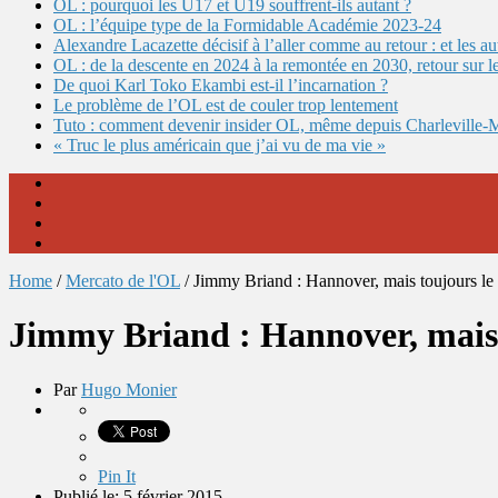
OL : pourquoi les U17 et U19 souffrent-ils autant ?
OL : l’équipe type de la Formidable Académie 2023-24
Alexandre Lacazette décisif à l’aller comme au retour : et les 
OL : de la descente en 2024 à la remontée en 2030, retour sur l
De quoi Karl Toko Ekambi est-il l’incarnation ?
Le problème de l’OL est de couler trop lentement
Tuto : comment devenir insider OL, même depuis Charleville-
« Truc le plus américain que j’ai vu de ma vie »
Home
/
Mercato de l'OL
/
Jimmy Briand : Hannover, mais toujours l
Jimmy Briand : Hannover, mais
Par
Hugo Monier
Pin It
Publié le: 5 février 2015