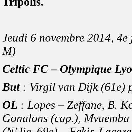
Tripolis.
Jeudi 6 novembre 2014, 4e 
M)
Celtic FC – Olympique Lyo
But
:
Virgil van Dijk
(61e) 
OL
: Lopes – Zeffane, B. Ko
Gonalons (cap.), Mvuemba 
(N’Jie, 69e) – Fekir, Lacaze