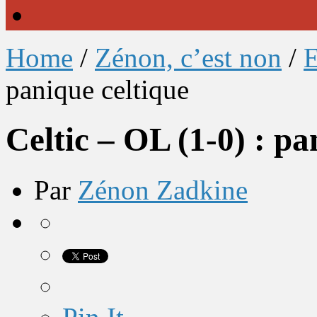
Home
/
Zénon, c’est non
/
E
panique celtique
Celtic – OL (1-0) : pa
Par
Zénon Zadkine