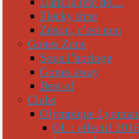
Dans la tête de…
Flecky time
Zénon, c’est non
Gones Zone
Sous l’horloge
Gones away
Best of
Clubs
Olympique Lyonnai
OL : effectif 201