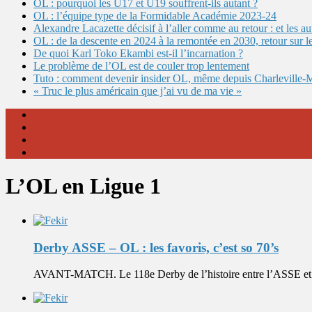
OL : pourquoi les U17 et U19 souffrent-ils autant ?
OL : l’équipe type de la Formidable Académie 2023-24
Alexandre Lacazette décisif à l’aller comme au retour : et les 
OL : de la descente en 2024 à la remontée en 2030, retour sur l
De quoi Karl Toko Ekambi est-il l’incarnation ?
Le problème de l’OL est de couler trop lentement
Tuto : comment devenir insider OL, même depuis Charleville-
« Truc le plus américain que j’ai vu de ma vie »
L’OL en Ligue 1
Derby ASSE – OL : les favoris, c’est so 70’s
AVANT-MATCH. Le 118e Derby de l’histoire entre l’ASSE et l’