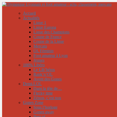
Accueil
Actualités
Ligue 1
Ligue Europa
Ligue des Champions
Coupe de France
Coupe de la Ligue
Mercato
OL Féminin
Foot amateur à Lyon
Jeunes
100% Libéro
Le Lib’héros
Rank’n’OL
Avent des Gones
Demi-LOL
Dans la tête de…
Flecky time
Zénon, c’est non
Gones Zone
Sous l’horloge
Gones away
Best of