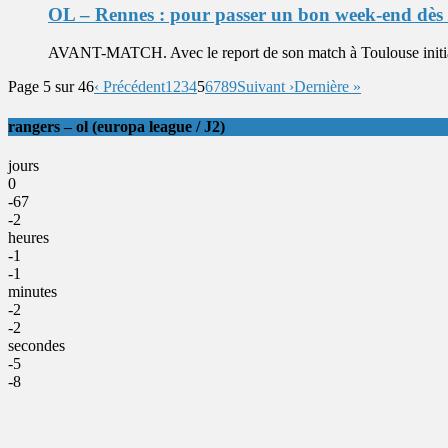
OL – Rennes : pour passer un bon week-end dès 
AVANT-MATCH. Avec le report de son match à Toulouse initial
Page 5 sur 46
‹ Précédent
1
2
3
4
5
6
7
8
9
Suivant ›
Dernière »
rangers – ol (europa league / J2)
jours
0
-67
-2
heures
-1
-1
minutes
-2
-2
secondes
-5
-8