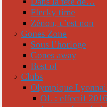
Dans la tête de…
Flecky time
Zénon, c’est non
Gones Zone
Sous l’horloge
Gones away
Best of
Clubs
Olympique Lyonnai
OL : effectif 201