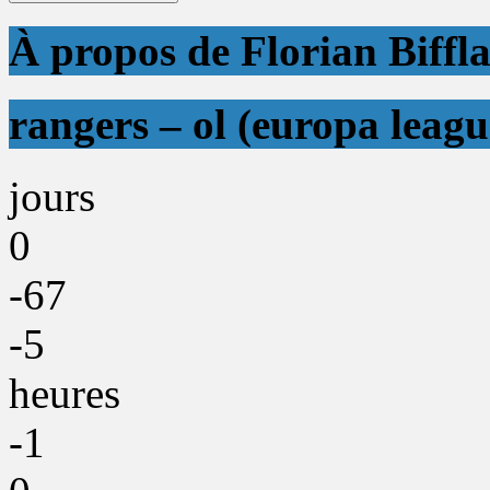
À propos de Florian Biffl
rangers – ol (europa leagu
jours
0
-67
-5
heures
-1