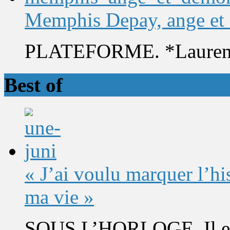
Memphis Depay, ange et
PLATEFORME. *Laurent 
Best of
« J’ai voulu marquer l’h
ma vie »
SOUS L’HORLOGE. Il est 