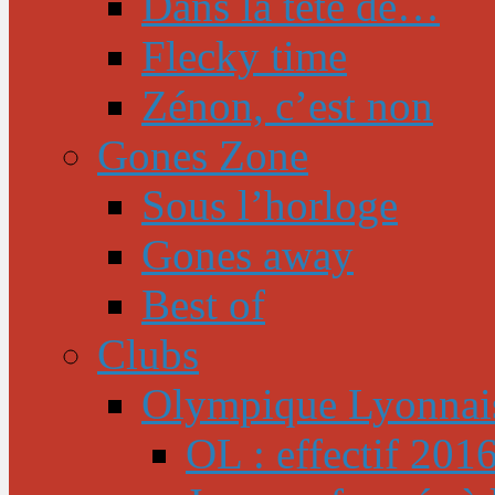
Dans la tête de…
Flecky time
Zénon, c’est non
Gones Zone
Sous l’horloge
Gones away
Best of
Clubs
Olympique Lyonnai
OL : effectif 201