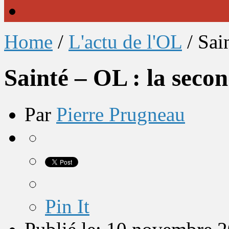
Home
/
L'actu de l'OL
/
Sai
Sainté – OL : la seco
Par
Pierre Prugneau
Pin It