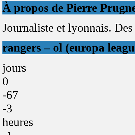
À propos de Pierre Prugn
Journaliste et lyonnais. Des 
rangers – ol (europa leagu
jours
0
-67
-3
heures