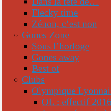
Dans la tête de…
Flecky time
Zénon, c’est non
Gones Zone
Sous l’horloge
Gones away
Best of
Clubs
Olympique Lyonnai
OL : effectif 201