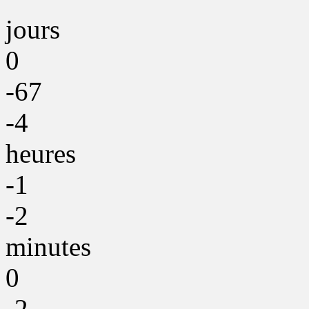
jours
0
-67
-4
heures
-1
-2
minutes
0
-2