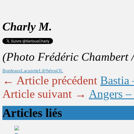
Charly M.
(Photo Frédéric Chambert 
Bordeaux
Lacazette
Lib'héros
OL
← Article précédent
Bastia 
Article suivant →
Angers – 
Articles liés