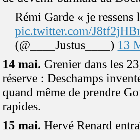
Rémi Garde « je ressens l
pic.twitter.com/J8tf2jHB
(@____Justus____)
13 
14 mai.
Grenier dans les 23
réserve : Deschamps invente
quand même de prendre Gomi
rapides.
15 mai.
Hervé Renard entraî