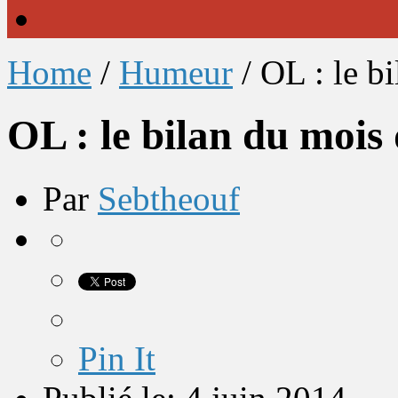
Home
/
Humeur
/
OL : le b
OL : le bilan du mois
Par
Sebtheouf
Pin It