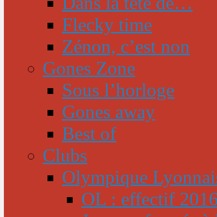
Dans la tête de…
Flecky time
Zénon, c’est non
Gones Zone
Sous l’horloge
Gones away
Best of
Clubs
Olympique Lyonnai
OL : effectif 201