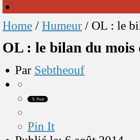
Home
/
Humeur
/
OL : le bi
OL : le bilan du mois d
Par
Sebtheouf
Pin It