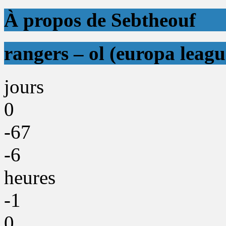
À propos de Sebtheouf
rangers – ol (europa leagu
jours
0
-67
-6
heures
-1
0