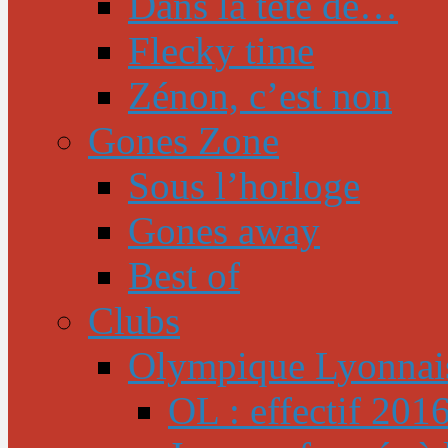
Dans la tête de…
Flecky time
Zénon, c’est non
Gones Zone
Sous l’horloge
Gones away
Best of
Clubs
Olympique Lyonnai
OL : effectif 201