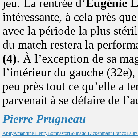
jeu. La rentrée d’
Eugénie 
intéressante, à cela près qu
avec la période la plus stéri
du match restera la perfor
(4)
. À l’exception de sa ma
l’intérieur du gauche (32e), 
peu près tout ce qu’elle a ten
parvenait à se défaire de l’
Pierre Prugneau
Abily
Amandine Henry
Bompastor
Bouhaddi
Dickenmann
Franco
Laura