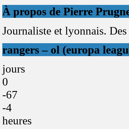
À propos de Pierre Prugn
Journaliste et lyonnais. Des 
rangers – ol (europa leagu
jours
0
-67
-4
heures