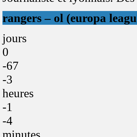
rangers – ol (europa leagu
jours
0
-67
-3
heures
-1
-4
minutes