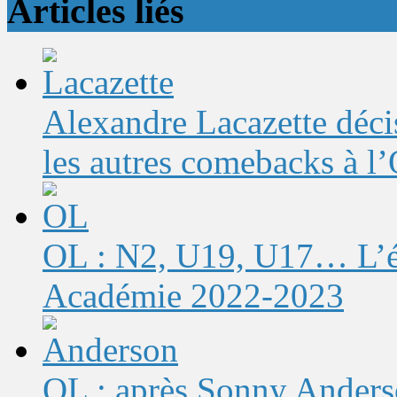
Articles liés
Alexandre Lacazette décis
les autres comebacks à l
OL : N2, U19, U17… L’éq
Académie 2022-2023
OL : après Sonny Anderso