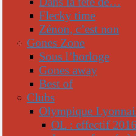
Dans la tête de…
Flecky time
Zénon, c’est non
Gones Zone
Sous l’horloge
Gones away
Best of
Clubs
Olympique Lyonnai
OL : effectif 201