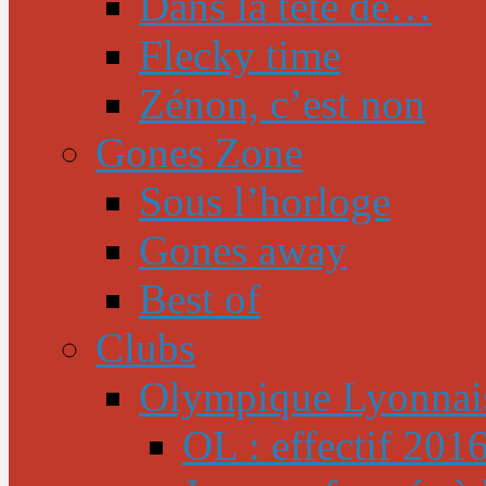
Dans la tête de…
Flecky time
Zénon, c’est non
Gones Zone
Sous l’horloge
Gones away
Best of
Clubs
Olympique Lyonnai
OL : effectif 201