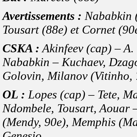
Avertissements :
Nababkin (
Tousart (88e) et Cornet (9
CSKA :
Akinfeev (cap) – A. 
Nababkin – Kuchaev, Dzagoe
Golovin, Milanov (Vitinho,
OL :
Lopes (cap) – Tete, M
Ndombele, Tousart, Aouar –
(Mendy, 90e), Memphis (Mao
Genesio.