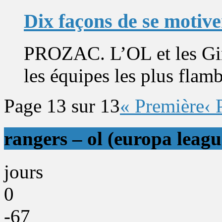
Dix façons de se motive
PROZAC. L’OL et les Gir
les équipes les plus flamb
Page 13 sur 13
« Première
‹ 
rangers – ol (europa leagu
jours
0
-67