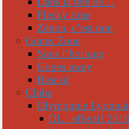
Dans la tête de…
Flecky time
Zénon, c’est non
Gones Zone
Sous l’horloge
Gones away
Best of
Clubs
Olympique Lyonnai
OL : effectif 201