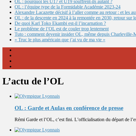
OL : pourquoi les U17 et U19 souffrent-ils autant ?
OL : l’équipe type de la Formidable Académie 2023-24
Alexandre Lacazette décisif à l’aller comme au retour : et les 
OL : de la descente en 2024 à la remontée en 2030, retour sur l
De quoi Karl Toko Ekambi est-il l’incarnation ?
Le problème de l’OL est de couler trop lentement
Tuto : comment devenir insider OL, même depuis Charleville-
« Truc le plus américain que j’ai vu de ma vie »
L’actu de l’OL
OL : Garde et Aulas en conférence de presse
Rémi Garde et l’OL, c’est fini. L’officialisation du départ de l’