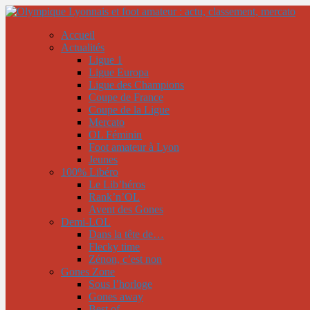
Accueil
Actualités
Ligue 1
Ligue Europa
Ligue des Champions
Coupe de France
Coupe de la Ligue
Mercato
OL Féminin
Foot amateur à Lyon
Jeunes
100% Libéro
Le Lib’héros
Rank’n’OL
Avent des Gones
Demi-LOL
Dans la tête de…
Flecky time
Zénon, c’est non
Gones Zone
Sous l’horloge
Gones away
Best of