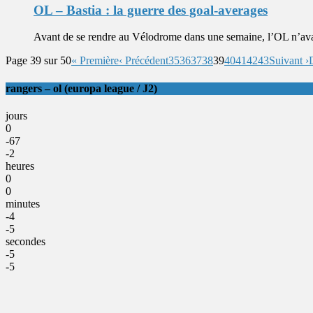
OL – Bastia : la guerre des goal-averages
Avant de se rendre au Vélodrome dans une semaine, l’OL n’avait
Page 39 sur 50
« Première
‹ Précédent
35
36
37
38
39
40
41
42
43
Suivant ›
rangers – ol (europa league / J2)
jours
0
-67
-2
heures
0
0
minutes
-4
-5
secondes
-5
-5