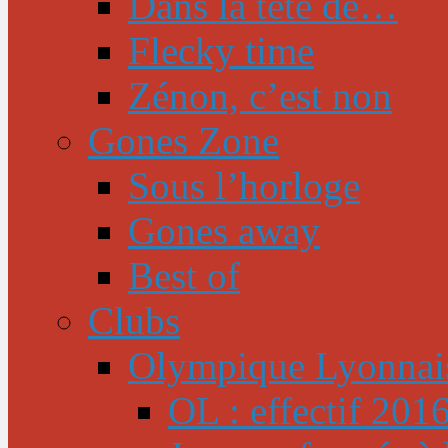
Dans la tête de…
Flecky time
Zénon, c’est non
Gones Zone
Sous l’horloge
Gones away
Best of
Clubs
Olympique Lyonnai
OL : effectif 201