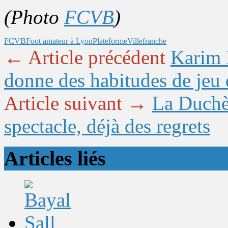
(Photo
FCVB
)
FCVB
Foot amateur à Lyon
Plateforme
Villefranche
← Article précédent
Karim 
donne des habitudes de jeu 
Article suivant →
La Duchèr
spectacle, déjà des regrets
Articles liés