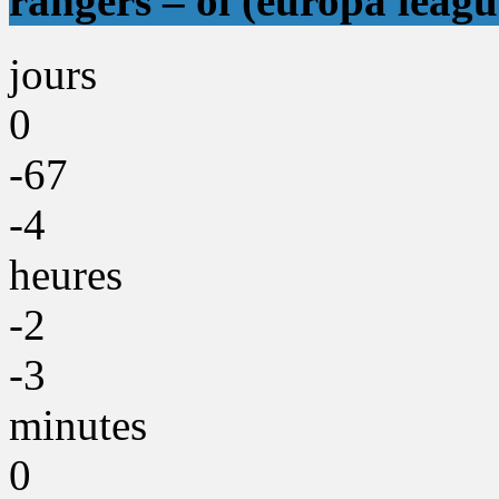
rangers – ol (europa leagu
jours
0
-67
-4
heures
-2
-3
minutes
0