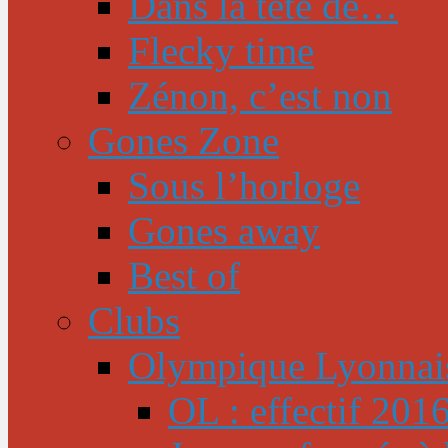
Dans la tête de…
Flecky time
Zénon, c’est non
Gones Zone
Sous l’horloge
Gones away
Best of
Clubs
Olympique Lyonnai
OL : effectif 201