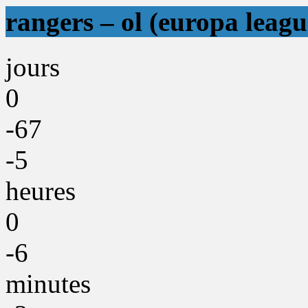
rangers – ol (europa leagu
jours
0
-67
-5
heures
0
-6
minutes