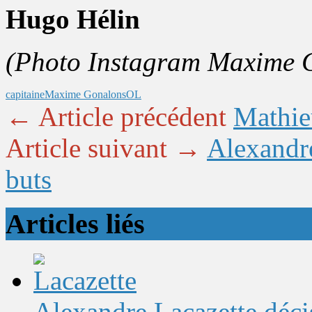
Hugo Hélin
(Photo Instagram Maxime 
capitaine
Maxime Gonalons
OL
← Article précédent
Mathieu
Article suivant →
Alexandre
buts
Articles liés
Alexandre Lacazette décis