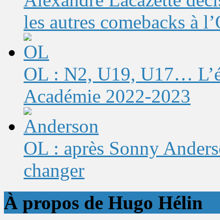
les autres comebacks à l
OL : N2, U19, U17… L’éq
Académie 2022-2023
OL : après Sonny Anderso
changer
À propos de Hugo Hélin