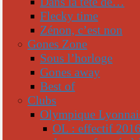
Dans la tête de…
Flecky time
Zénon, c’est non
Gones Zone
Sous l’horloge
Gones away
Best of
Clubs
Olympique Lyonnai
OL : effectif 201