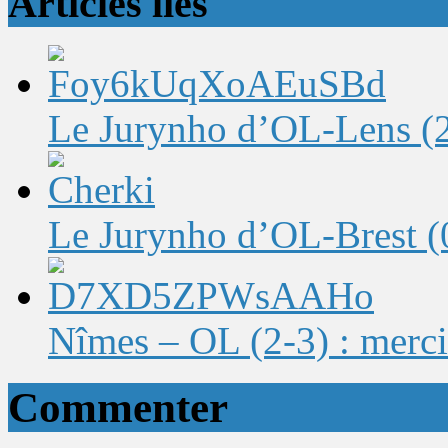
Articles liés
Le Jurynho d’OL-Lens (2-
Le Jurynho d’OL-Brest (0-
Nîmes – OL (2-3) : merci
Commenter