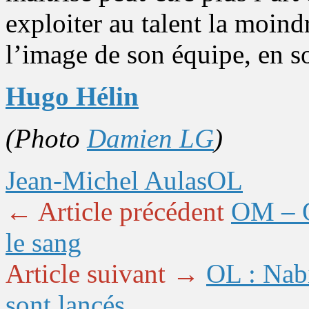
exploiter au talent la moind
l’image de son équipe, en 
Hugo Hélin
(Photo
Damien LG
)
Jean-Michel Aulas
OL
← Article précédent
OM – OL
le sang
Article suivant →
OL : Nabi
sont lancés