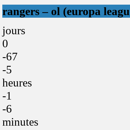
rangers – ol (europa leagu
jours
0
-67
-5
heures
-1
-6
minutes