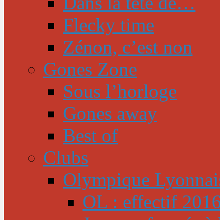
Dans la tête de…
Flecky time
Zénon, c’est non
Gones Zone
Sous l’horloge
Gones away
Best of
Clubs
Olympique Lyonnai
OL : effectif 201