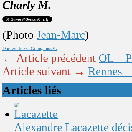
Charly M.
(Photo
Jean-Marc
)
Darder
Ghezzal
Guingamp
OL
← Article précédent
OL – P
Article suivant →
Rennes – 
Articles liés
Alexandre Lacazette décis