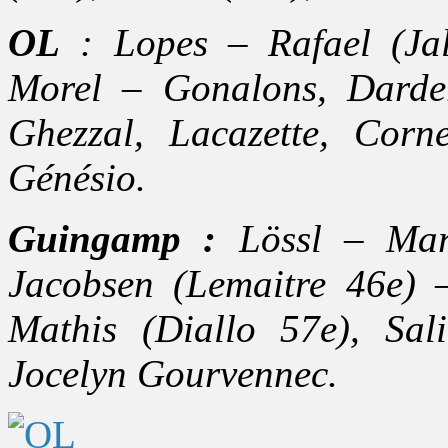
OL
: Lopes – Rafael (Jal
Morel – Gonalons, Darde
Ghezzal, Lacazette, Corn
Génésio.
Guingamp :
Lössl – Mart
Jacobsen (Lemaitre 46e) –
Mathis (Diallo 57e), Sal
Jocelyn Gourvennec.