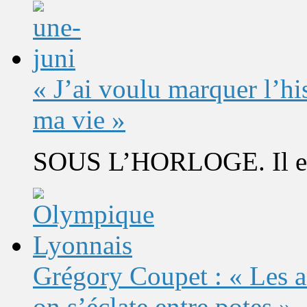
« J’ai voulu marquer l’h
ma vie »
SOUS L’HORLOGE. Il est 
Grégory Coupet : « Les a
on s’éclate entre potes »