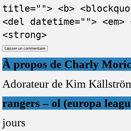
title=""> <b> <blockquo
<del datetime=""> <em> 
<strong>
À propos de Charly Mori
Adorateur de Kim Källström 
rangers – ol (europa leagu
jours