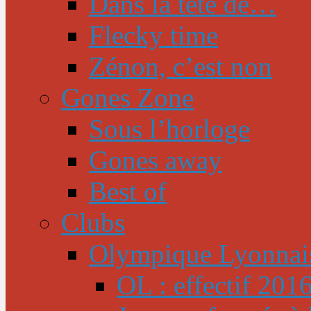
Dans la tête de…
Flecky time
Zénon, c’est non
Gones Zone
Sous l’horloge
Gones away
Best of
Clubs
Olympique Lyonnai
OL : effectif 201