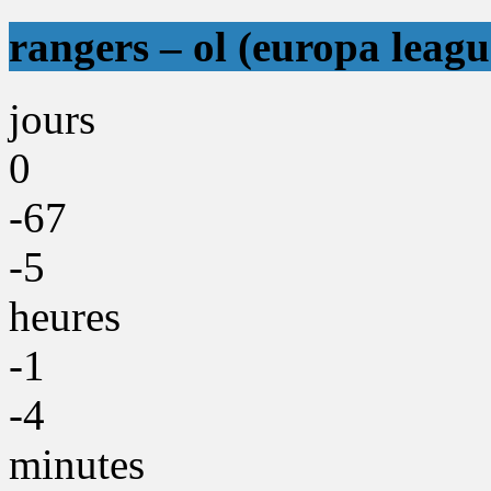
rangers – ol (europa leagu
jours
0
-67
-5
heures
-1
-4
minutes