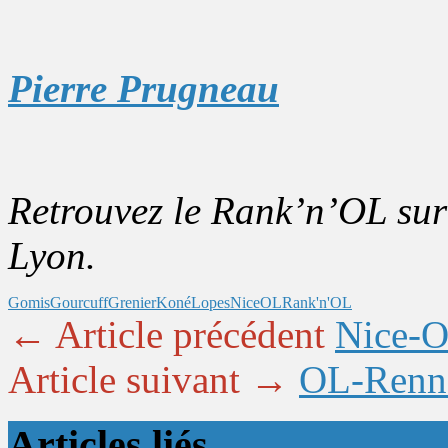
Pierre Prugneau
Retrouvez le Rank’n’OL su
Lyon.
Gomis
Gourcuff
Grenier
Koné
Lopes
Nice
OL
Rank'n'OL
← Article précédent
Nice-OL
Article suivant →
OL-Renne
Articles liés