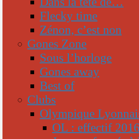
Dans la tête de…
Flecky time
Zénon, c’est non
Gones Zone
Sous l’horloge
Gones away
Best of
Clubs
Olympique Lyonnai
OL : effectif 201