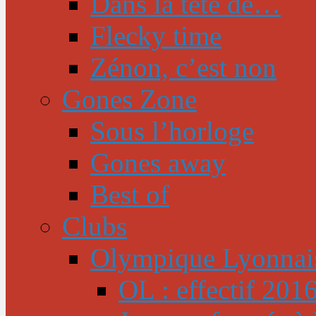
Dans la tête de…
Flecky time
Zénon, c’est non
Gones Zone
Sous l’horloge
Gones away
Best of
Clubs
Olympique Lyonnai
OL : effectif 201