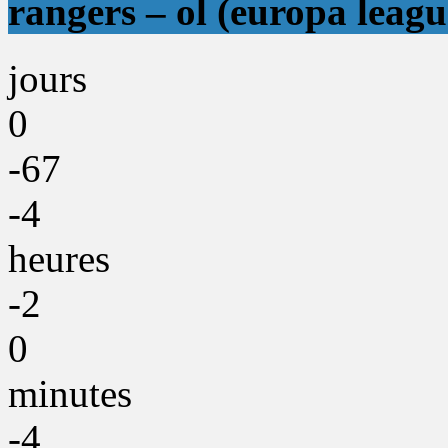
rangers – ol (europa leagu
jours
0
-67
-4
heures
-2
0
minutes
-4