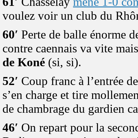
61′
Chasselay
mène 1-0 cont
voulez voir un club du Rhô
60′
Perte de balle énorme de
contre caennais va vite mai
de Koné
(si, si).
52′
Coup franc à l’entrée de
s’en charge et tire mollemen
de chambrage du gardien cae
46′
On repart pour la secon