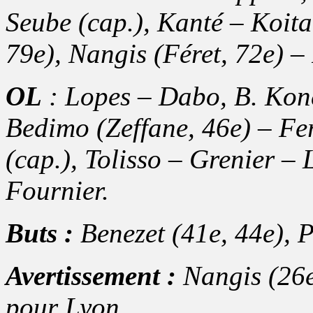
Seube (cap.), Kanté – Koita
79e), Nangis (Féret, 72e) – 
OL
: Lopes – Dabo, B. Koné
Bedimo (Zeffane, 46e) – Fer
(cap.), Tolisso – Grenier – 
Fournier.
Buts :
Benezet (41e, 44e), P
Avertissement :
Nangis (26e
pour Lyon