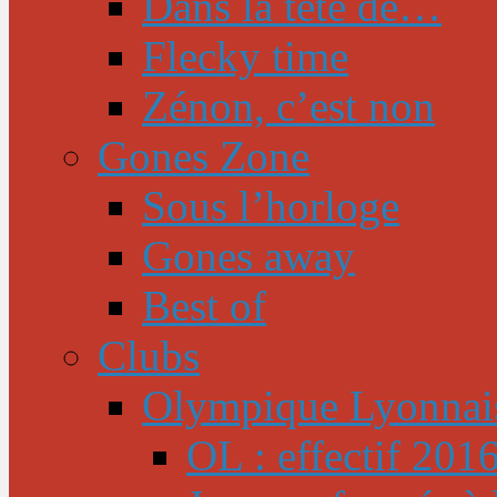
Dans la tête de…
Flecky time
Zénon, c’est non
Gones Zone
Sous l’horloge
Gones away
Best of
Clubs
Olympique Lyonnai
OL : effectif 201