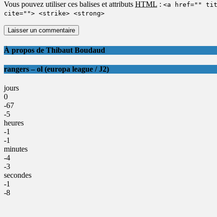
Vous pouvez utiliser ces balises et attributs
HTML
:
<a href="" ti
cite=""> <strike> <strong>
À propos de Thibaut Boudaud
rangers – ol (europa league / J2)
jours
0
-67
-5
heures
-1
-1
minutes
-4
-3
secondes
-1
-8