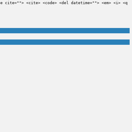
te cite=""> <cite> <code> <del datetime=""> <em> <i> <q