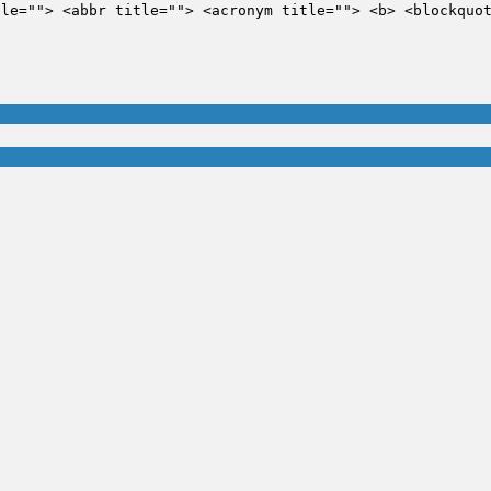
tle=""> <abbr title=""> <acronym title=""> <b> <blockquo