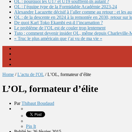
OL : pourquoi les U17 et U19 souffrent-ils autant ?
OL : l’équipe type de la Formidable Académie 2023-24
Alexandre Lacazette décisif à l’aller comme au retour : et les 
OL : de la descente en 2024 à la remontée en 2030, retour sur l
De quoi Karl Toko Ekambi est-il l’incarnation ?
Le problème de l’OL est de couler trop lentement
Tuto : comment devenir insider OL, même depuis Charleville-
« Truc le plus américain que j’ai vu de ma vie »
Home
/
L'actu de l'OL
/
L’OL, formateur d’élite
L’OL, formateur d’élite
Par
Thibaut Boudaud
Pin It
Publié le: 26 février 2015