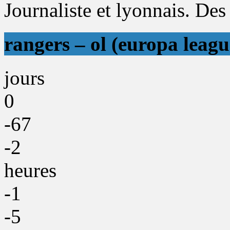
Journaliste et lyonnais. Des 
rangers – ol (europa leagu
jours
0
-67
-2
heures
-1
-5