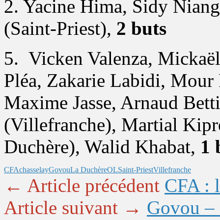
2. Yacine Hima, Sidy Niang
(Saint-Priest),
2 buts
5. Vicken Valenza, Mickaël 
Pléa, Zakarie Labidi, Mour 
Maxime Jasse, Arnaud Bett
(Villefranche), Martial Ki
Duchère), Walid Khabat,
1 
CFA
chasselay
Govou
La Duchère
OL
Saint-Priest
Villefranche
← Article précédent
CFA : 
Article suivant →
Govou – S