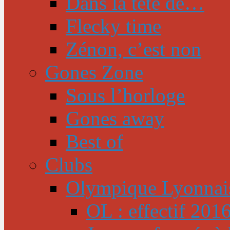
Dans la tête de…
Flecky time
Zénon, c’est non
Gones Zone
Sous l’horloge
Gones away
Best of
Clubs
Olympique Lyonnai
OL : effectif 201