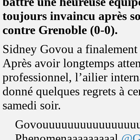
battre une heureuse équipe
toujours invaincu après so
contre Grenoble (0-0).
Sidney Govou a finalement 
Après avoir longtemps atte
professionnel, l’ailier inter
donné quelques regrets à ce
samedi soir.
Govouuuuuuuuuuuuuuuuu 
Phenomenaaaaaaaaal
@G