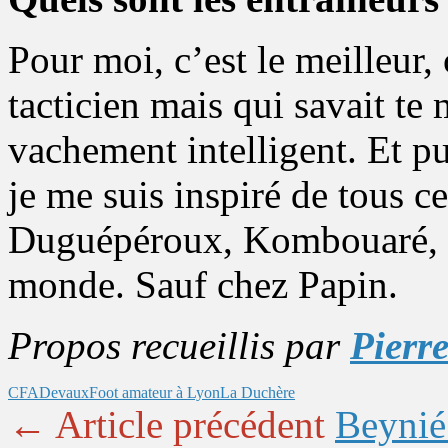
Pour moi, c’est le meilleur,
tacticien mais qui savait te 
vachement intelligent. Et p
je me suis inspiré de tous c
Duguépéroux, Kombouaré, et
monde. Sauf chez Papin.
Propos recueillis par
Pierr
CFA
Devaux
Foot amateur à Lyon
La Duchère
← Article précédent
Beynié 