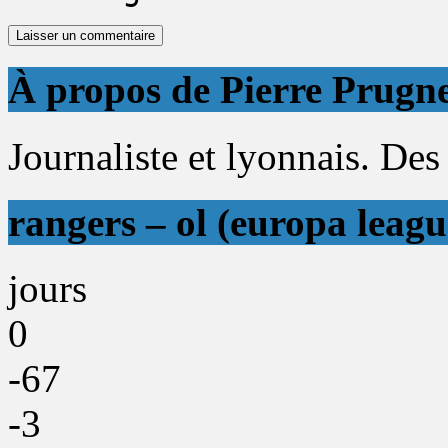
À propos de Pierre Prugn
Journaliste et lyonnais. Des 
rangers – ol (europa leagu
jours
0
-67
-3