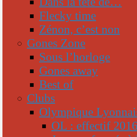
Dans la tête de…
Flecky time
Zénon, c’est non
Gones Zone
Sous l’horloge
Gones away
Best of
Clubs
Olympique Lyonnai
OL : effectif 201