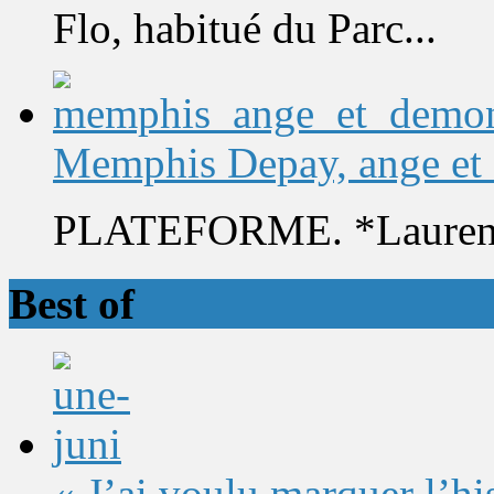
Flo, habitué du Parc...
Memphis Depay, ange et
PLATEFORME. *Laurent 
Best of
« J’ai voulu marquer l’h