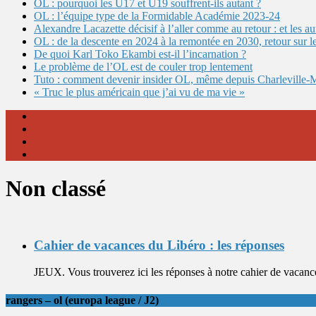
OL : pourquoi les U17 et U19 souffrent-ils autant ?
OL : l’équipe type de la Formidable Académie 2023-24
Alexandre Lacazette décisif à l’aller comme au retour : et les 
OL : de la descente en 2024 à la remontée en 2030, retour sur l
De quoi Karl Toko Ekambi est-il l’incarnation ?
Le problème de l’OL est de couler trop lentement
Tuto : comment devenir insider OL, même depuis Charleville-
« Truc le plus américain que j’ai vu de ma vie »
Non classé
Cahier de vacances du Libéro : les réponses
JEUX. Vous trouverez ici les réponses à notre cahier de vacance
rangers – ol (europa league / J2)