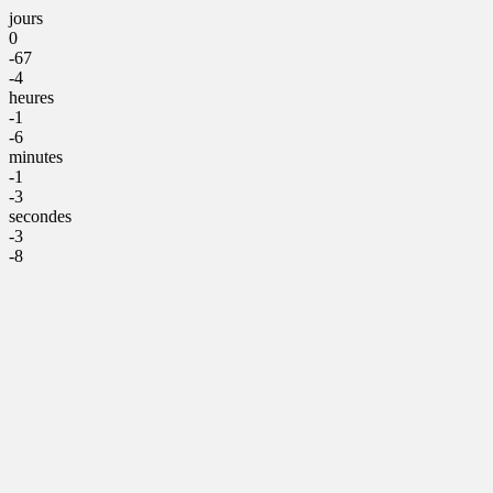
jours
0
-67
-4
heures
-1
-6
minutes
-1
-3
secondes
-3
-8