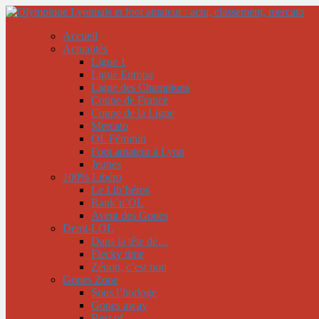
Accueil
Actualités
Ligue 1
Ligue Europa
Ligue des Champions
Coupe de France
Coupe de la Ligue
Mercato
OL Féminin
Foot amateur à Lyon
Jeunes
100% Libéro
Le Lib’héros
Rank’n’OL
Avent des Gones
Demi-LOL
Dans la tête de…
Flecky time
Zénon, c’est non
Gones Zone
Sous l’horloge
Gones away
Best of