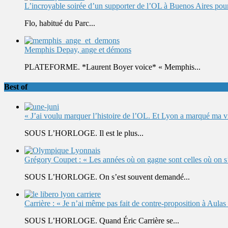
L’incroyable soirée d’un supporter de l’OL à Buenos Aires pour 
Flo, habitué du Parc...
Memphis Depay, ange et démons
PLATEFORME. *Laurent Boyer voice* « Memphis...
Best of
« J’ai voulu marquer l’histoire de l’OL. Et Lyon a marqué ma v
SOUS L’HORLOGE. Il est le plus...
Grégory Coupet : « Les années où on gagne sont celles où on s’
SOUS L’HORLOGE. On s’est souvent demandé...
Carrière : « Je n’ai même pas fait de contre-proposition à Aulas
SOUS L’HORLOGE. Quand Éric Carrière se...